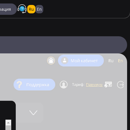
трация
Ru
En